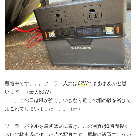
蓄電中です。。。ソーラー入力は
62W
でまあまあかと思
います。（最大80W）
、、、この日は風が強く、いきなり近くの畑の砂を浴びて
よごれてしまいました。。。（汗）
ソーラーパネルを最初は庭に置き、この写真は1時間後く
らいに駐車場に移した時の写真です。屋根に設置ではない