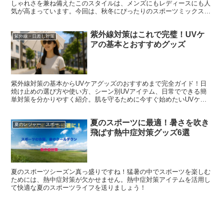
しゃれさを兼ね備えたこのスタイルは、メンズにもレディースにも人
気が高まっています。今回は、秋冬にぴったりのスポーツミックスス
タイルを楽しむためのコツや、おすすめのブランド、コーディネート
例をご紹介します。
紫外線対策はこれで完璧！UVケ
紫外線・日差し対策
アの基本とおすすめグッズ
紫外線対策の基本からUVケアグッズのおすすめまで完全ガイド！日
焼け止めの選び方や使い方、シーン別UVアイテム、日常でできる簡
単対策を分かりやすく紹介。肌を守るために今すぐ始めたいUVケア
習慣をチェック！
夏のスポーツに最適！暑さを吹き
夏のレジャー、スポーツを快適に
飛ばす熱中症対策グッズ6選
夏のスポーツシーズン真っ盛りですね！猛暑の中でスポーツを楽しむ
ためには、熱中症対策が欠かせません。熱中症対策アイテムを活用し
て快適な夏のスポーツライフを送りましょう！