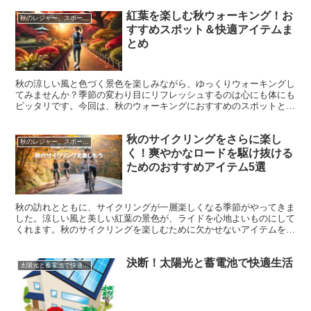
紅葉を楽しむ秋ウォーキング！お
秋のレジャー、スポーツを快適に！
すすめスポット＆快適アイテムま
とめ
秋の涼しい風と色づく景色を楽しみながら、ゆっくりウォーキングし
てみませんか？季節の変わり目にリフレッシュするのは心にも体にも
ピッタリです。今回は、秋のウォーキングにおすすめのスポットと、
快適に歩けるアイテムをご紹介します。
秋のサイクリングをさらに楽し
秋のレジャー、スポーツを快適に！
く！爽やかなロードを駆け抜ける
ためのおすすめアイテム5選
秋の訪れとともに、サイクリングが一層楽しくなる季節がやってきま
した。涼しい風と美しい紅葉の景色が、ライドを心地よいものにして
くれます。秋のサイクリングを楽しむために欠かせないアイテムを5
つご紹介します。快適さと安全性を高めるための便利な道具をそろえ
ましょう！
決断！太陽光と蓄電池で快適生活
太陽光と蓄電池で快適生活