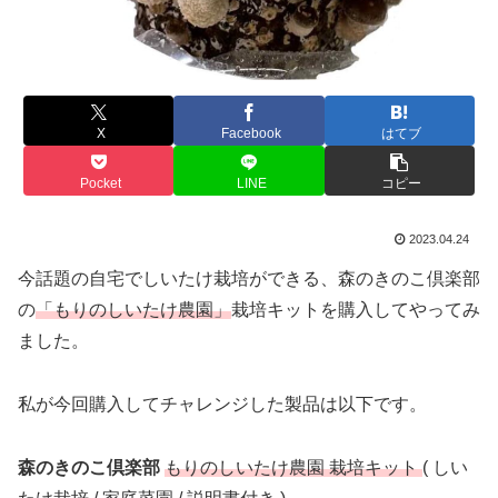
X
Facebook
はてブ
Pocket
LINE
コピー
2023.04.24
今話題の自宅でしいたけ栽培ができる、森のきのこ倶楽部
の
「もりのしいたけ農園」
栽培キットを購入してやってみ
ました。
私が今回購入してチャレンジした製品は以下です。
森のきのこ倶楽部
もりのしいたけ農園 栽培キット
( しい