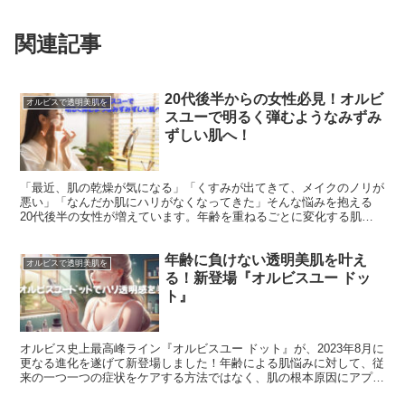
関連記事
20代後半からの女性必見！オルビ
オルビスで透明美肌を
スユーで明るく弾むようなみずみ
ずしい肌へ！
「最近、肌の乾燥が気になる」「くすみが出てきて、メイクのノリが
悪い」「なんだか肌にハリがなくなってきた」そんな悩みを抱える
20代後半の女性が増えています。年齢を重ねるごとに変化する肌に
対して、どのように向き合っていけばよいのでしょうか？オルビス化
粧品の「オルビスユー」で人が持つ本来の美しさを引き出し、明るく
年齢に負けない透明美肌を叶え
弾むようなみずみずしい肌を取り戻しましょう。
オルビスで透明美肌を
る！新登場『オルビスユー ドッ
ト』
オルビス史上最高峰ライン『オルビスユー ドット』が、2023年8月に
更なる進化を遂げて新登場しました！年齢による肌悩みに対して、従
来の一つ一つの症状をケアする方法ではなく、肌の根本原因にアプロ
ーチ。疲れた印象やくすみ、ハリ不足に悩む多くの女性に新しいスキ